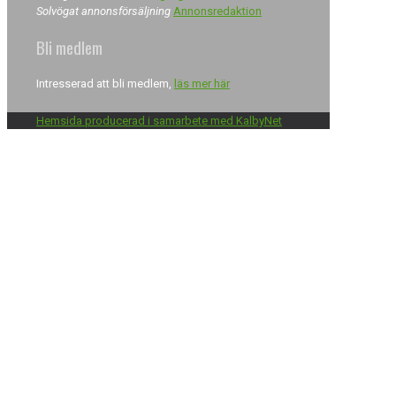
Solvögat annonsförsäljning
Annonsredaktion
Bli medlem
Intresserad att bli medlem,
läs mer här
Hemsida producerad i samarbete med KalbyNet