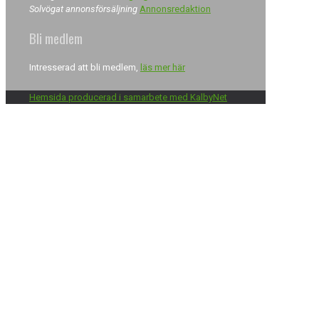
Solvögat annonsförsäljning
Annonsredaktion
Bli medlem
Intresserad att bli medlem,
läs mer här
Hemsida producerad i samarbete med KalbyNet