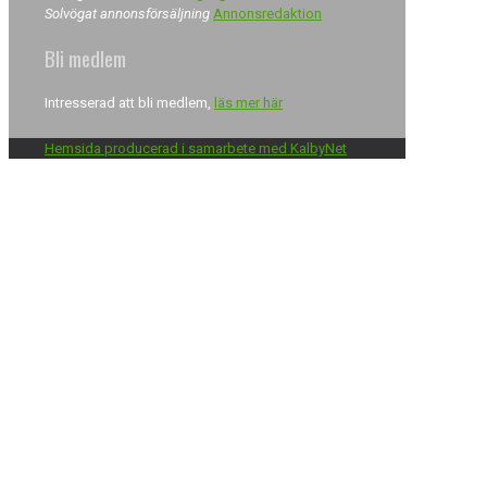
Solvögat annonsförsäljning
Annonsredaktion
Bli medlem
Intresserad att bli medlem,
läs mer här
Hemsida producerad i samarbete med KalbyNet