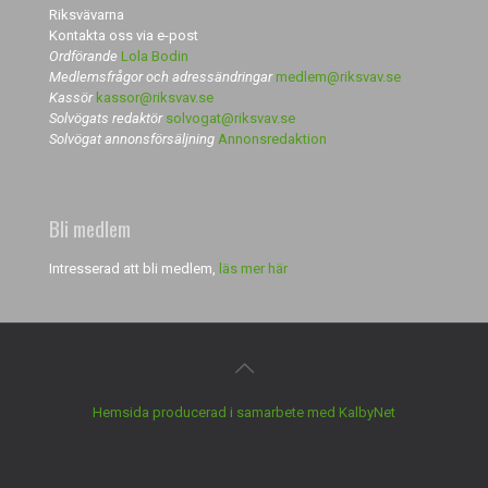
Riksvävarna
Kontakta oss via e-post
Ordförande
Lola Bodin
Medlemsfrågor och adressändringar
medlem@riksvav.se
Kassör
kassor@riksvav.se
Solvögats redaktör
solvogat@riksvav.se
Solvögat annonsförsäljning
Annonsredaktion
Bli medlem
Intresserad att bli medlem,
läs mer här
Hemsida producerad i samarbete med KalbyNet