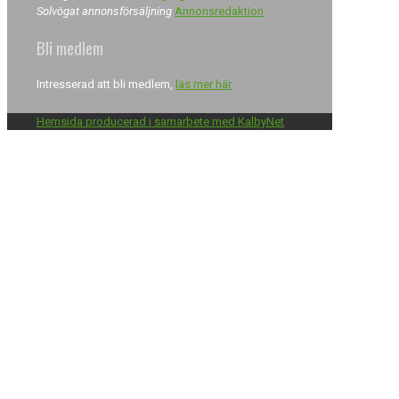
Solvögat annonsförsäljning
Annonsredaktion
Bli medlem
Intresserad att bli medlem,
läs mer här
Hemsida producerad i samarbete med KalbyNet