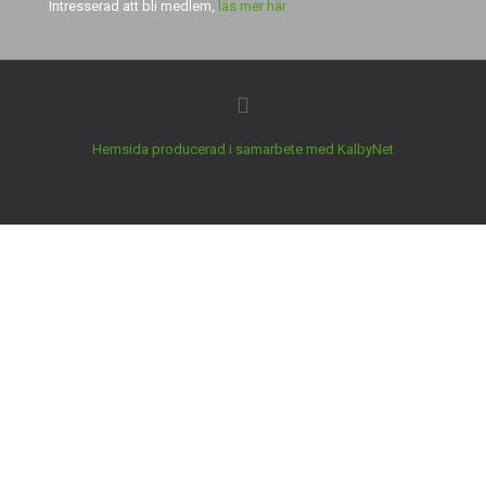
Intresserad att bli medlem,
läs mer här
Hemsida producerad i samarbete med KalbyNet