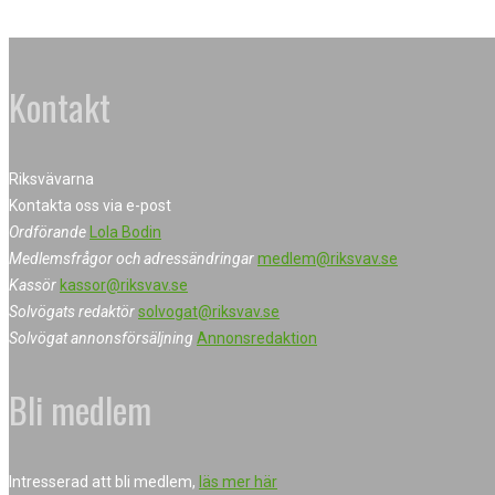
Kontakt
Riksvävarna
Kontakta oss via e-post
Ordförande
Lola Bodin
Medlemsfrågor och adressändringar
medlem@riksvav.se
Kassör
kassor@riksvav.se
Solvögats redaktör
solvogat@riksvav.se
Solvögat annonsförsäljning
Annonsredaktion
Bli medlem
Intresserad att bli medlem,
läs mer här