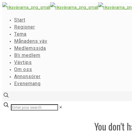
Start
Regioner
Tema
Månadens väv
Medlemssida
Bli medlem
Vävtips
Om oss
Annonsörer
Evenemang
✕
You don't h