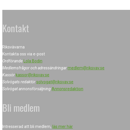
Kontakt
Riksvävarna
Kontakta oss via e-post
Ordförande
Lola Bodin
Medlemsfrågor och adressändringar
medlem@riksvav.se
Kassör
kassor@riksvav.se
Solvögats redaktör
solvogat@riksvav.se
Solvögat annonsförsäljning
Annonsredaktion
Bli medlem
Intresserad att bli medlem,
läs mer här