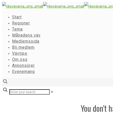
Start
Regioner
Tema
Månadens väv
Medlemssida
Bli medlem
Vävtips
Om oss
Annonsörer
Evenemang
✕
You don't h