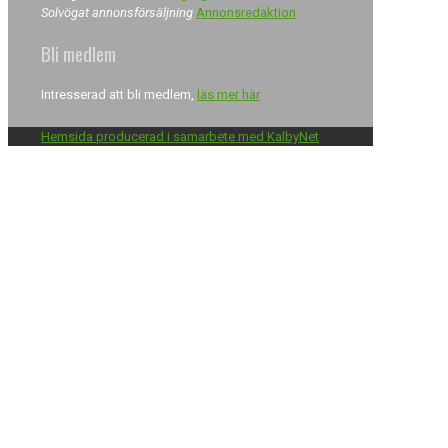
Solvögat annonsförsäljning
Annonsredaktion
Bli medlem
Intresserad att bli medlem,
läs mer här
Hemsida producerad i samarbete med KalbyNet