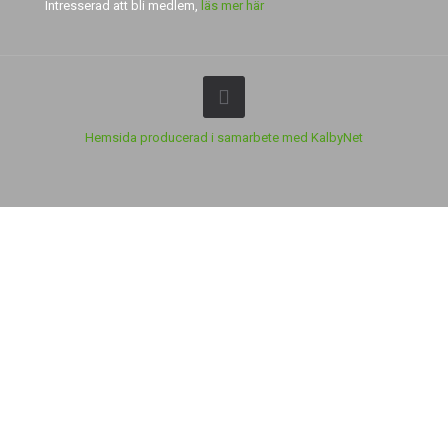
Intresserad att bli medlem,
läs mer här
Hemsida producerad i samarbete med KalbyNet