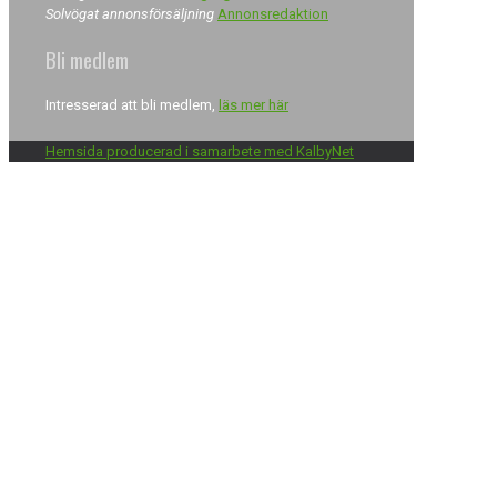
Solvögat annonsförsäljning
Annonsredaktion
Bli medlem
Intresserad att bli medlem,
läs mer här
Hemsida producerad i samarbete med KalbyNet