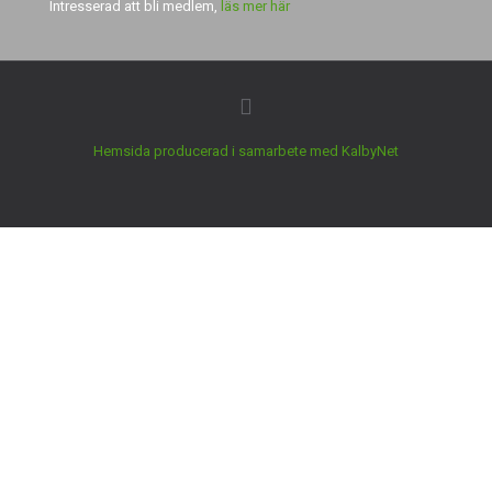
Intresserad att bli medlem,
läs mer här
Hemsida producerad i samarbete med KalbyNet