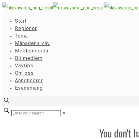
Start
Regioner
Tema
Månadens väv
Medlemssida
Bli medlem
Vävtips
Om oss
Annonsörer
Evenemang
✕
You don't h