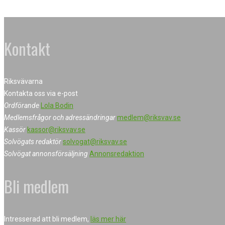
Kontakt
Riksvävarna
Kontakta oss via e-post
Ordförande
Lola Bodin
Medlemsfrågor och adressändringar
medlem@riksvav.se
Kassör
kassor@riksvav.se
Solvögats redaktör
solvogat@riksvav.se
Solvögat annonsförsäljning
Annonsredaktion
Bli medlem
Intresserad att bli medlem,
läs mer här