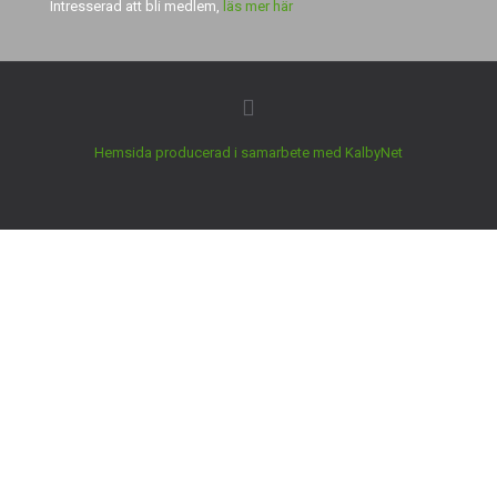
Intresserad att bli medlem,
läs mer här
Hemsida producerad i samarbete med KalbyNet