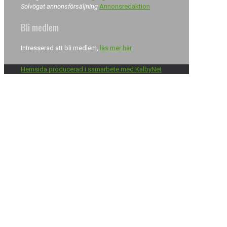
Solvögat annonsförsäljning
Annonsredaktion
Bli medlem
Intresserad att bli medlem,
läs mer här
Hemsida producerad i samarbete med KalbyNet