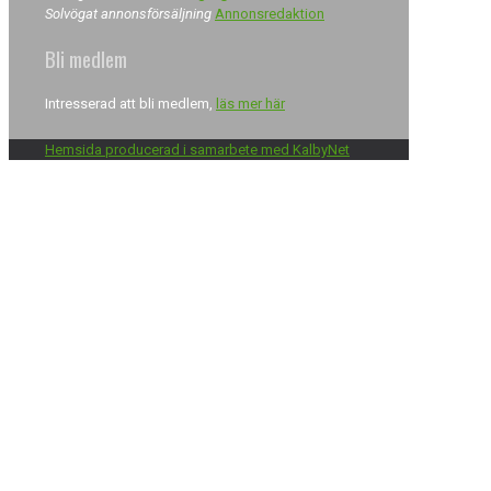
Solvögat annonsförsäljning
Annonsredaktion
Bli medlem
Intresserad att bli medlem,
läs mer här
Hemsida producerad i samarbete med KalbyNet