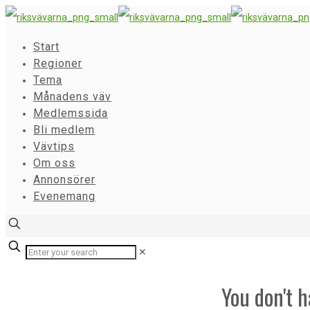
Start
Regioner
Tema
Månadens väv
Medlemssida
Bli medlem
Vävtips
Om oss
Annonsörer
Evenemang
✕
You don't h