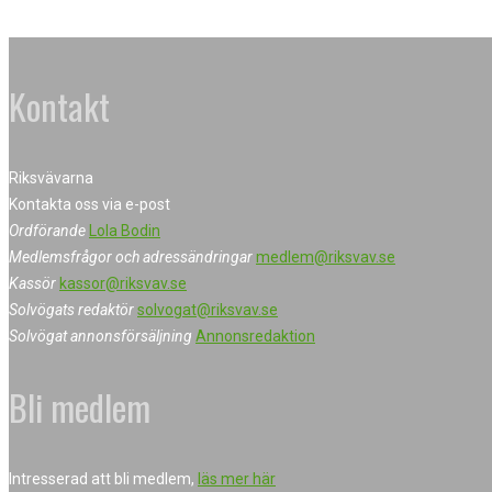
Kontakt
Riksvävarna
Kontakta oss via e-post
Ordförande
Lola Bodin
Medlemsfrågor och adressändringar
medlem@riksvav.se
Kassör
kassor@riksvav.se
Solvögats redaktör
solvogat@riksvav.se
Solvögat annonsförsäljning
Annonsredaktion
Bli medlem
Intresserad att bli medlem,
läs mer här