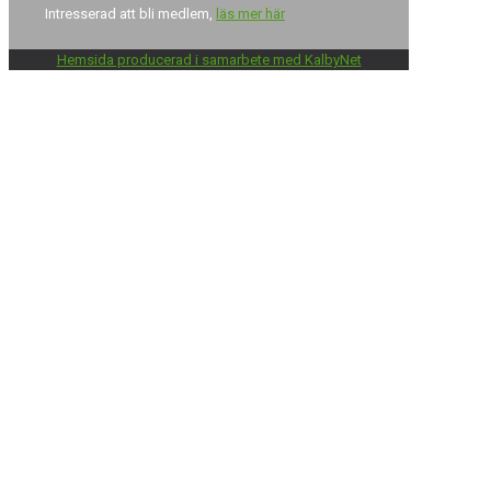
Intresserad att bli medlem,
läs mer här
Hemsida producerad i samarbete med KalbyNet