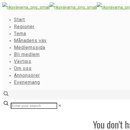
Start
Regioner
Tema
Månadens väv
Medlemssida
Bli medlem
Vävtips
Om oss
Annonsörer
Evenemang
✕
You don't h