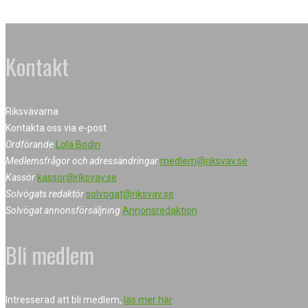
Kontakt
Riksvävarna
Kontakta oss via e-post
Ordförande
Lola Bodin
Medlemsfrågor och adressändringar
medlem@riksvav.se
Kassör
kassor@riksvav.se
Solvögats redaktör
solvogat@riksvav.se
Solvögat annonsförsäljning
Annonsredaktion
Bli medlem
Intresserad att bli medlem,
läs mer här