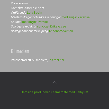
Riksvävarna
Kontakta oss via e-post
Ordförande
Lola Bodin
Medlemsfrågor och adressändringar
medlem@riksvav.se
Kassör
kassor@riksvav.se
Solvögats redaktör
solvogat@riksvav.se
Solvögat annonsförsäljning
Annonsredaktion
Bli medlem
Intresserad att bli medlem,
läs mer här
Hemsida producerad i samarbete med KalbyNet