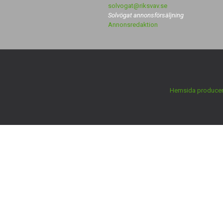
solvogat@riksvav.se
Solvögat annonsförsäljning
Annonsredaktion
Hemsida producer