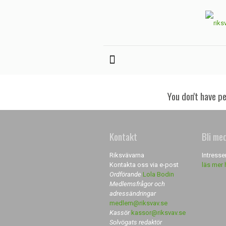
You don't have p
Kontakt
Bli me
Riksvävarna
Intresse
Kontakta oss via e-post
läs mer 
Ordförande
Lola Bodin
Medlemsfrågor och
adressändringar
medlem@riksvav.se
Kassör
kassor@riksvav.se
Solvögats redaktör