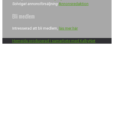
Solvögat annonsförsäljning
Annonsredaktion
Bli medlem
Intresserad att bli medlem,
läs mer här
Hemsida producerad i samarbete med KalbyNet