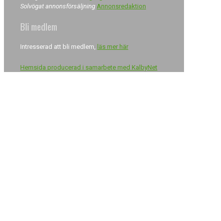
Solvögat annonsförsäljning
Annonsredaktion
Bli medlem
Intresserad att bli medlem,
läs mer här
Hemsida producerad i samarbete med KalbyNet