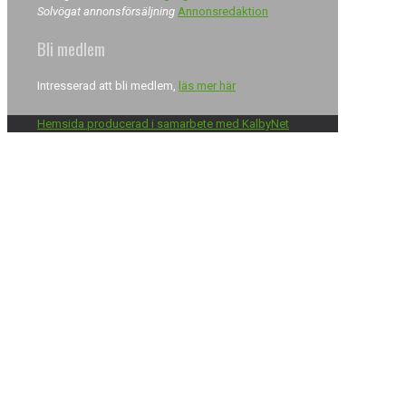
Solvögat annonsförsäljning
Annonsredaktion
Bli medlem
Intresserad att bli medlem,
läs mer här
Hemsida producerad i samarbete med KalbyNet