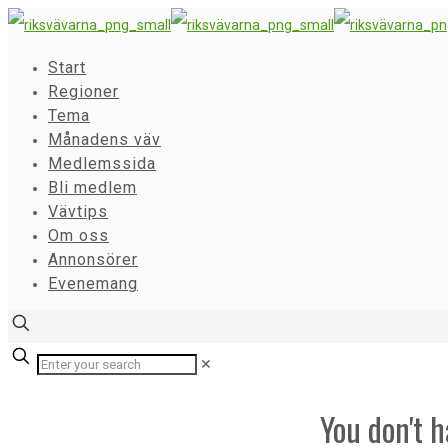
Start
Regioner
Tema
Månadens väv
Medlemssida
Bli medlem
Vävtips
Om oss
Annonsörer
Evenemang
✕
You don't h