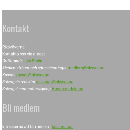
Kontakt
Riksvävarna
Kontakta oss via e-post
Ordförande
Lola Bodin
Medlemsfrågor och adressändringar
medlem@riksvav.se
Kassör
kassor@riksvav.se
Solvögats redaktör
solvogat@riksvav.se
Solvögat annonsförsäljning
Annonsredaktion
Bli medlem
Intresserad att bli medlem,
läs mer här