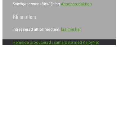
Solvögat annonsförsäljning
Annonsredaktion
Bli medlem
Intresserad att bli medlem,
läs mer här
Hemsida producerad i samarbete med KalbyNet