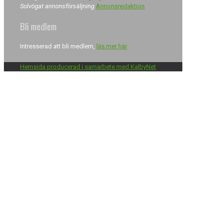
Solvögat annonsförsäljning
Annonsredaktion
Bli medlem
Intresserad att bli medlem,
läs mer här
Hemsida producerad i samarbete med KalbyNet