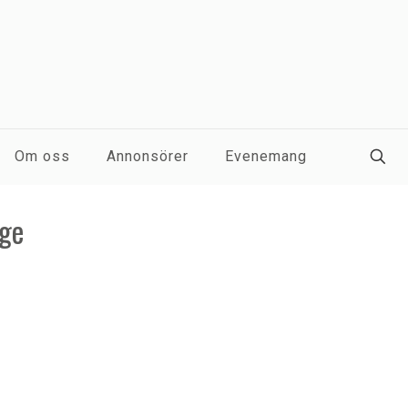
Om oss
Annonsörer
Evenemang
age