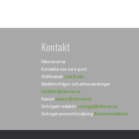
Kontakt
Riksvävarna
Kontakta oss via e-post
Ordförande
Lola Bodin
Medlemsfrågor och adressändringar
medlem@riksvav.se
Kassör
kassor@riksvav.se
Solvögats redaktör
solvogat@riksvav.se
Solvögat annonsförsäljning
Annonsredaktion