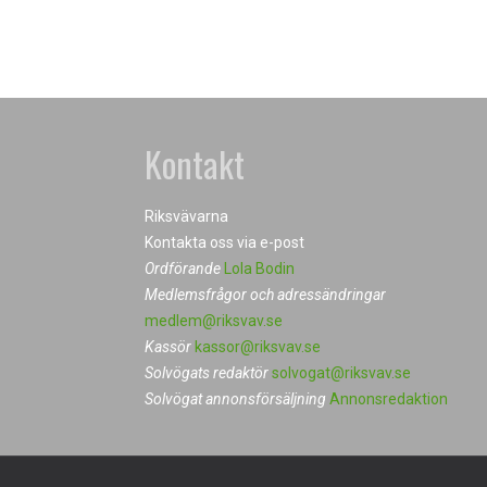
Kontakt
Riksvävarna
Kontakta oss via e-post
Ordförande
Lola Bodin
Medlemsfrågor och adressändringar
medlem@riksvav.se
Kassör
kassor@riksvav.se
Solvögats redaktör
solvogat@riksvav.se
Solvögat annonsförsäljning
Annonsredaktion