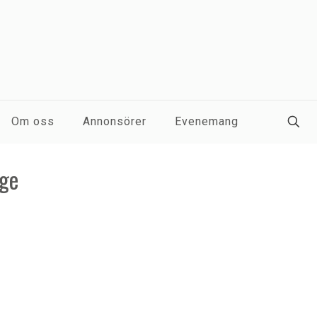
Om oss
Annonsörer
Evenemang
age