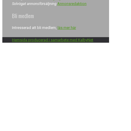
Solvögat annonsförsäljning
Annonsredaktion
Bli medlem
Intresserad att bli medlem,
läs mer här
Hemsida producerad i samarbete med KalbyNet