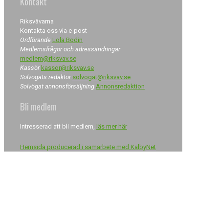
Kontakt
Riksvävarna
Kontakta oss via e-post
Ordförande
Lola Bodin
Medlemsfrågor och adressändringar
medlem@riksvav.se
Kassör
kassor@riksvav.se
Solvögats redaktör
solvogat@riksvav.se
Solvögat annonsförsäljning
Annonsredaktion
Bli medlem
Intresserad att bli medlem,
läs mer här
Hemsida producerad i samarbete med KalbyNet