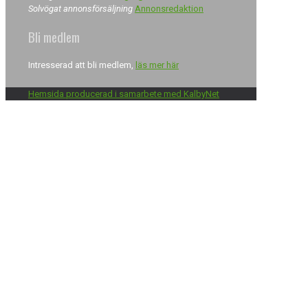
Solvögat annonsförsäljning
Annonsredaktion
Bli medlem
Intresserad att bli medlem,
läs mer här
Hemsida producerad i samarbete med KalbyNet