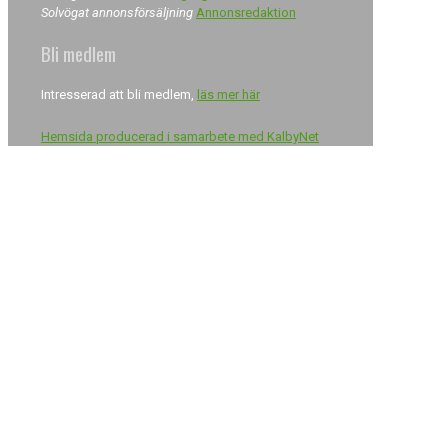
Solvögat annonsförsäljning
Annonsredaktion
Bli medlem
Intresserad att bli medlem,
läs mer här
Hemsida producerad i samarbete med KalbyNet