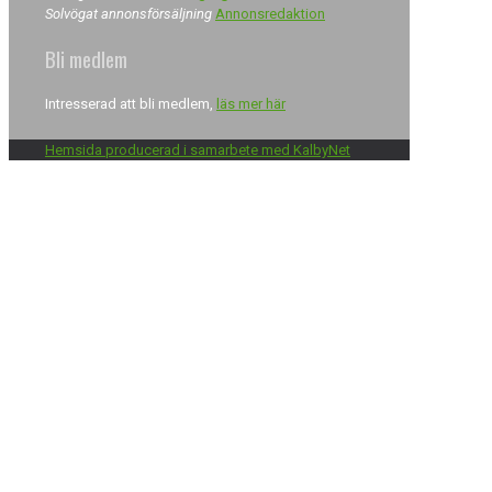
Solvögat annonsförsäljning
Annonsredaktion
Bli medlem
Intresserad att bli medlem,
läs mer här
Hemsida producerad i samarbete med KalbyNet