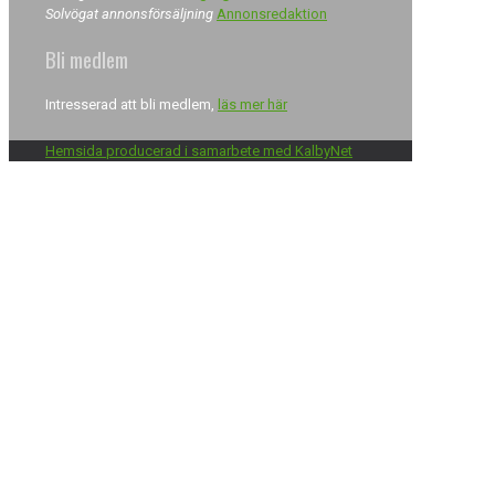
Solvögat annonsförsäljning
Annonsredaktion
Bli medlem
Intresserad att bli medlem,
läs mer här
Hemsida producerad i samarbete med KalbyNet