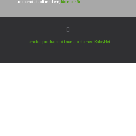
Intresserad att bli medlem,
läs mer här
Hemsida producerad i samarbete med KalbyNet