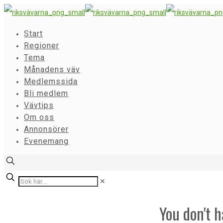
Start
Regioner
Tema
Månadens väv
Medlemssida
Bli medlem
Vävtips
Om oss
Annonsörer
Evenemang
✕
You don't h