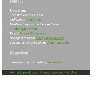
Kontakt
Riksvävarna
Kontakta oss via e-post
Ordförande
Lola Bodin
Medlemsfrågor och adressändringar
medlem@riksvav.se
Kassör
kassor@riksvav.se
Solvögats redaktör
solvogat@riksvav.se
Solvögat annonsförsäljning
Annonsredaktion
Bli medlem
Intresserad att bli medlem,
läs mer här
Hemsida producerad i samarbete med KalbyNet