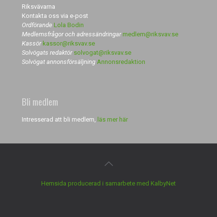
Riksvävarna
Kontakta oss via e-post
Ordförande
Lola Bodin
Medlemsfrågor och adressändringar
medlem@riksvav.se
Kassör
kassor@riksvav.se
Solvögats redaktör
solvogat@riksvav.se
Solvögat annonsförsäljning
Annonsredaktion
Bli medlem
Intresserad att bli medlem,
läs mer här
Hemsida producerad i samarbete med KalbyNet