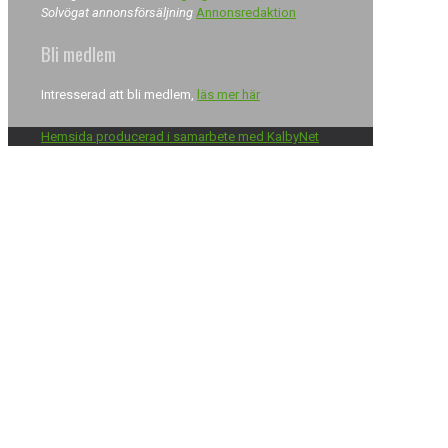
Solvögat annonsförsäljning
Annonsredaktion
Bli medlem
Intresserad att bli medlem,
läs mer här
Hemsida producerad i samarbete med KalbyNet