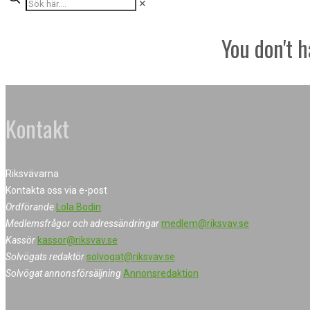
✕
You don't h
Kontakt
Riksvävarna
Kontakta oss via e-post
Ordförande
Lola Bodin
Medlemsfrågor och adressändringar
medlem@riksvav.se
Kassör
kassor@riksvav.se
Solvögats redaktör
solvogat@riksvav.se
Solvögat annonsförsäljning
Annonsredaktion