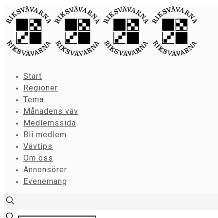
Start
Regioner
Tema
Månadens väv
Medlemssida
Bli medlem
Vävtips
Om oss
Annonsörer
Evenemang