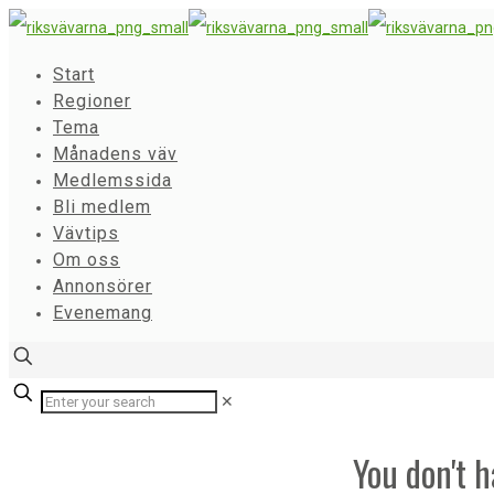
Start
Regioner
Tema
Månadens väv
Medlemssida
Bli medlem
Vävtips
Om oss
Annonsörer
Evenemang
✕
You don't h