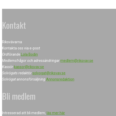
Kontakt
Riksvävarna
Kontakta oss via e-post
Ordförande
Lola Bodin
Medlemsfrågor och adressändringar
medlem@riksvav.se
Kassör
kassor@riksvav.se
Solvögats redaktör
solvogat@riksvav.se
Solvögat annonsförsäljning
Annonsredaktion
Bli medlem
Intresserad att bli medlem,
läs mer här