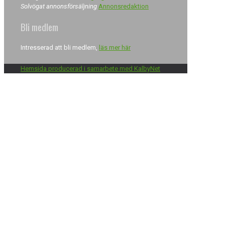
Solvögat annonsförsäljning
Annonsredaktion
Bli medlem
Intresserad att bli medlem,
läs mer här
Hemsida producerad i samarbete med KalbyNet