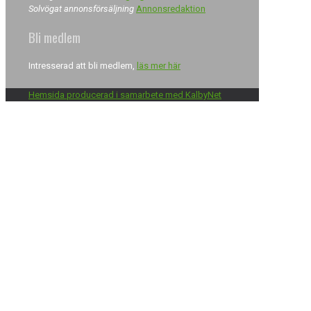
Solvögat annonsförsäljning
Annonsredaktion
Bli medlem
Intresserad att bli medlem,
läs mer här
Hemsida producerad i samarbete med KalbyNet