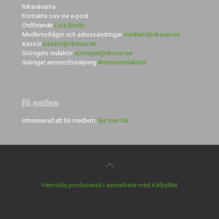
Riksvävarna
Kontakta oss via e-post
Ordförande
Lola Bodin
Medlemsfrågor och adressändringar
medlem@riksvav.se
Kassör
kassor@riksvav.se
Solvögats redaktör
solvogat@riksvav.se
Solvögat annonsförsäljning
Annonsredaktion
Bli medlem
Intresserad att bli medlem,
läs mer här
Hemsida producerad i samarbete med KalbyNet