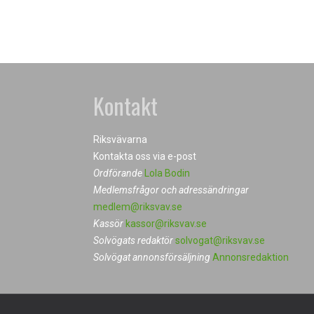
Kontakt
Riksvävarna
Kontakta oss via e-post
Ordförande
Lola Bodin
Medlemsfrågor och adressändringar
medlem@riksvav.se
Kassör
kassor@riksvav.se
Solvögats redaktör
solvogat@riksvav.se
Solvögat annonsförsäljning
Annonsredaktion