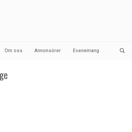
Om oss
Annonsörer
Evenemang
age