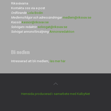
Riksvävarna
Kontakta oss via e-post
Ordförande
Lola Bodin
Medlemsfrågor och adressändringar
medlem@riksvav.se
Kassör
kassor@riksvav.se
Solvögats redaktör
solvogat@riksvav.se
Solvögat annonsförsäljning
Annonsredaktion
Bli medlem
Intresserad att bli medlem,
läs mer här
Hemsida producerad i samarbete med KalbyNet