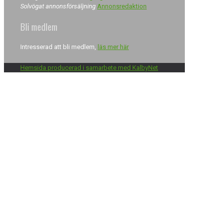
Solvögat annonsförsäljning
Annonsredaktion
Bli medlem
Intresserad att bli medlem,
läs mer här
Hemsida producerad i samarbete med KalbyNet