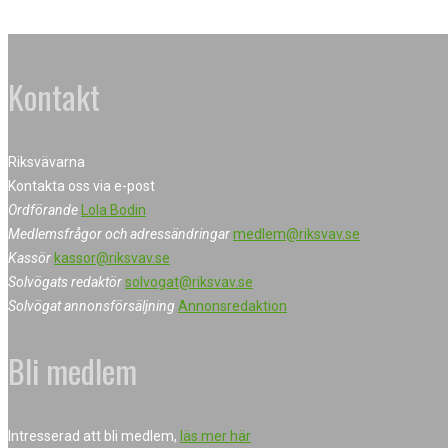
Kontakt
Riksvävarna
Kontakta oss via e-post
Ordförande
Lola Bodin
Medlemsfrågor och adressändringar
medlem@riksvav.se
Kassör
kassor@riksvav.se
Solvögats redaktör
solvogat@riksvav.se
Solvögat annonsförsäljning
Annonsredaktion
Bli medlem
Intresserad att bli medlem,
läs mer här