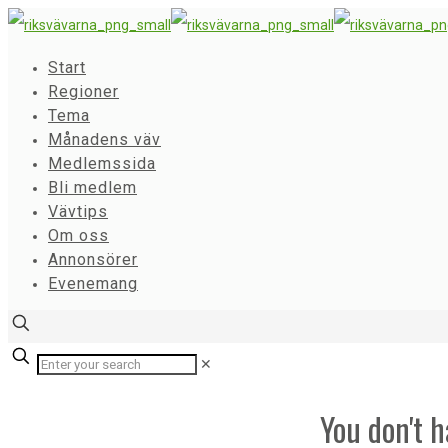
Start
Regioner
Tema
Månadens väv
Medlemssida
Bli medlem
Vävtips
Om oss
Annonsörer
Evenemang
✕
You don't h