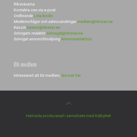
Riksvävarna
Kontakta oss via e-post
Ordförande
Lola Bodin
Medlemsfrågor och adressändringar
medlem@riksvav.se
Kassör
kassor@riksvav.se
Solvögats redaktör
solvogat@riksvav.se
Solvögat annonsförsäljning
Annonsredaktion
Bli medlem
Intresserad att bli medlem,
läs mer här
Hemsida producerad i samarbete med KalbyNet